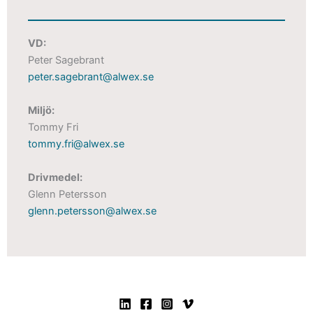
VD:
Peter Sagebrant
peter.sagebrant@alwex.se
Miljö:
Tommy Fri
tommy.fri@alwex.se
Drivmedel:
Glenn Petersson
glenn.petersson@alwex.se