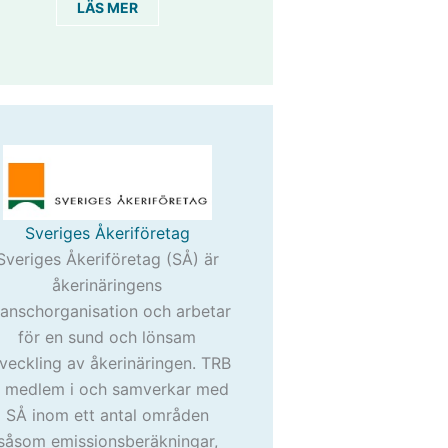
LÄS MER
Sveriges Åkeriföretag
Sveriges Åkeriföretag (SÅ) är
åkerinäringens
anschorganisation och arbetar
för en sund och lönsam
veckling av åkerinäringen. TRB
r medlem i och samverkar med
SÅ inom ett antal områden
såsom emissionsberäkningar,