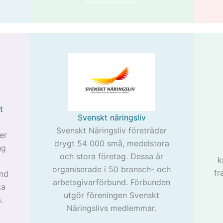
t
Svenskt näringsliv
Svenskt Näringsliv företräder
er
drygt 54 000 små, medelstora
ng
och stora företag. Dessa är
k
organiserade i 50 bransch- och
fr
nd
arbetsgivarförbund. Förbunden
ka
utgör föreningen Svenskt
.
Näringslivs medlemmar.