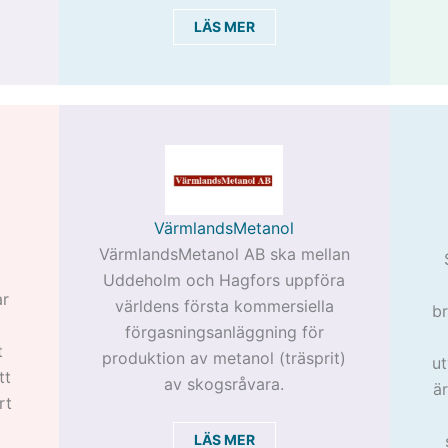
LÄS MER
VärmlandsMetanol
VärmlandsMetanol AB ska mellan
Uddeholm och Hagfors uppföra
ar
världens första kommersiella
br
förgasningsanläggning för
t
produktion av metanol (träsprit)
ut
tt
av skogsråvara.
ä
rt
LÄS MER