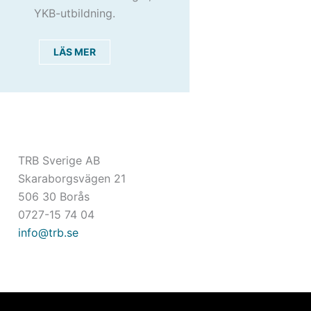
YKB-utbildning.
LÄS MER
TRB Sverige AB
Skaraborgsvägen 21
506 30 Borås
0727-15 74 04
info@trb.se