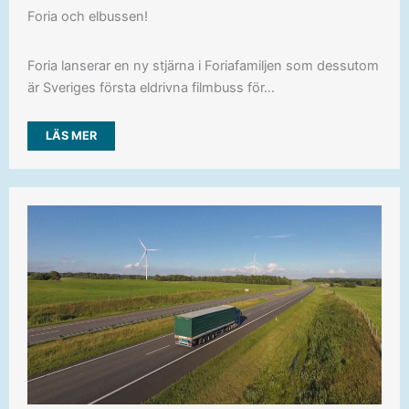
Foria och elbussen!
Foria lanserar en ny stjärna i Foriafamiljen som dessutom
är Sveriges första eldrivna filmbuss för…
LÄS MER